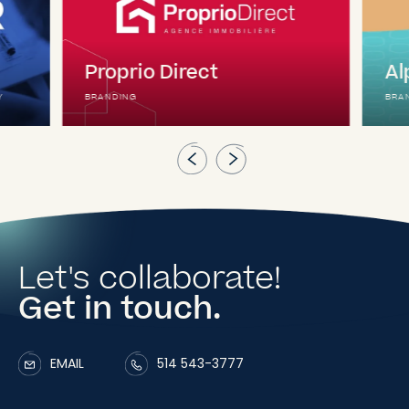
Proprio Direct
Al
Y
BRANDING
BRAN
Let's collaborate!
Get in touch.
EMAIL
514 543-3777