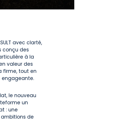
SULT avec clarté,
ns conçu des
ticulière à la
 en valeur des
a firme, tout en
us engageante.
at, le nouveau
lateforme un
at : une
s ambitions de