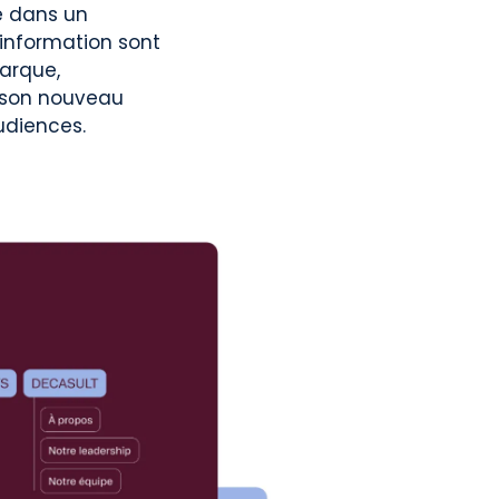
e dans un
l’information sont
arque,
c son nouveau
udiences.