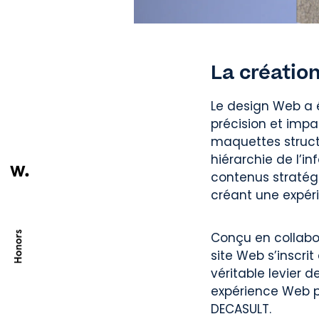
La créatio
Le design Web a é
précision et impa
maquettes structu
hiérarchie de l’in
contenus stratégiq
créant une expér
Conçu en collabo
site Web s’inscri
véritable levier d
expérience Web pl
DECASULT.