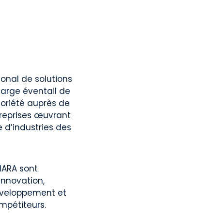
ional de solutions
large éventail de
oriété auprès de
treprises œuvrant
e d’industries des
CIARA sont
 innovation,
éveloppement et
ompétiteurs.