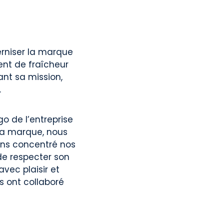
rniser la marque
vent de fraîcheur
nt sa mission,
.
go de l’entreprise
e la marque, nous
vons concentré nos
 de respecter son
vec plaisir et
s ont collaboré